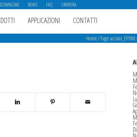
DOWNLOAD
NEWS
FAQ
CARRIERA
DOTTI
APPLICAZIONI
CONTATTI
Home
/
Fuge acciaio_EPDM 
A
M
M
F
N
Lu
G
Ap
M
F
D
N