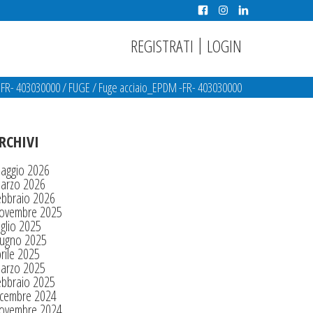
|
REGISTRATI
LOGIN
-FR- 403030000
/
FUGE
/
Fuge acciaio_EPDM -FR- 403030000
RCHIVI
aggio 2026
arzo 2026
ebbraio 2026
ovembre 2025
glio 2025
iugno 2025
rile 2025
arzo 2025
ebbraio 2025
icembre 2024
ovembre 2024