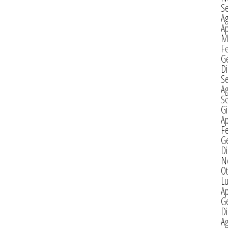
S
A
Ap
M
F
G
D
S
A
S
G
Ap
F
G
D
N
Ot
Lu
Ap
G
D
A