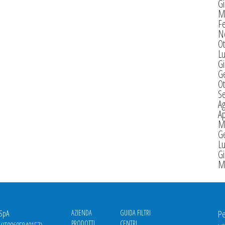
G
M
F
N
Ot
Lu
G
G
Ot
S
A
Ap
M
G
Lu
G
M
 SpA
AZIENDA
GUIDA FILTRI
Pe
PRODOTTI
CENTRI