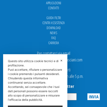
APPLICAZIONI
CONTATTI
GUIDA FILTRI
CENTRI ASSISTENZA
DOWNLOAD
NEWS
FAQ
CARRIERA
Per contattarci via email
Ufficio Vendite: italy.sales@spasciani.com
✕
Questo sito utilizza cookie tecnici e di
profilazione.
I nostri uffici sono aperti
Puoi accettare, rifiutare o personalizzare
i cookie premendo i pulsanti desiderati.
dal Lunedi al Venerdi dalle 9 a.m alle 5 p.m.
Chiudendo questa informativa
continuerai senza accettare.
Iscriviti alla Newsletter
Accettando, sei consapevole che i tuoi
dati personali possono essere raccolti
allo scopo di personalizzare e misurare
l'efficacia della pubblicità.
Privacy