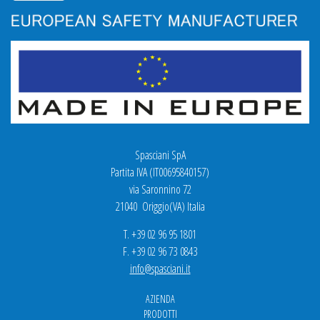
Spasciani SpA
Partita IVA (IT00695840157)
via Saronnino 72
21040 Origgio(VA) Italia
T. +39 02 96 95 1801
F. +39 02 96 73 0843
info@spasciani.it
AZIENDA
PRODOTTI