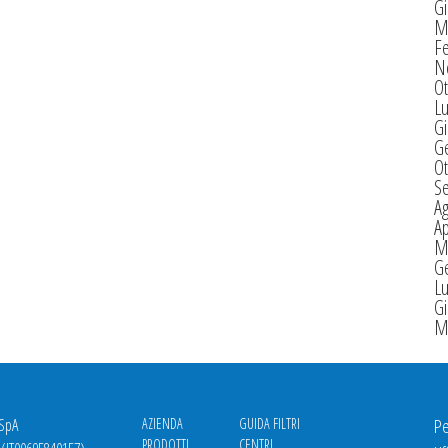
G
M
F
N
Ot
Lu
G
G
Ot
S
A
Ap
M
G
Lu
G
M
 SpA
AZIENDA
GUIDA FILTRI
Pe
PRODOTTI
CENTRI