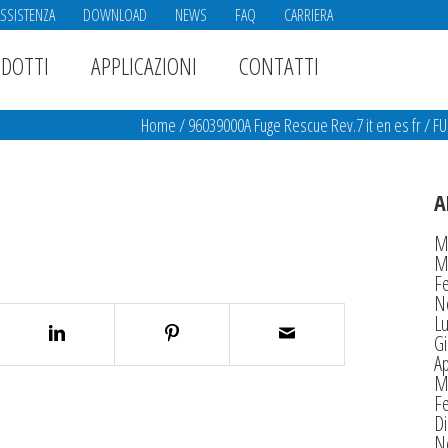
ASSISTENZA
DOWNLOAD
NEWS
FAQ
CARRIERA
DOTTI
APPLICAZIONI
CONTATTI
Home
/
96039000A Fuge Rescue Rev.7 it en es fr
/
FU
A
M
M
F
N
Lu
G
Ap
M
F
D
N