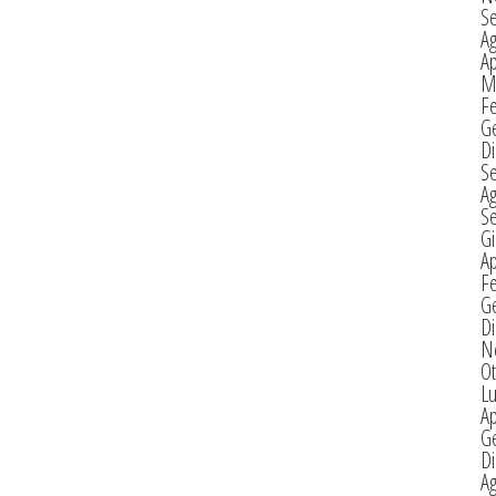
S
A
Ap
M
F
G
D
S
A
S
G
Ap
F
G
D
N
Ot
Lu
Ap
G
D
A