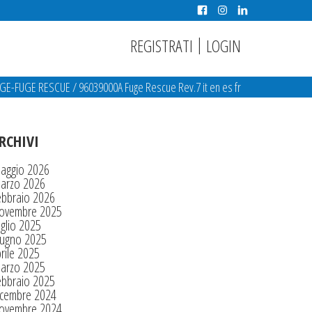
|
REGISTRATI
LOGIN
GE-FUGE RESCUE
/
96039000A Fuge Rescue Rev.7 it en es fr
RCHIVI
aggio 2026
arzo 2026
ebbraio 2026
ovembre 2025
glio 2025
iugno 2025
rile 2025
arzo 2025
ebbraio 2025
icembre 2024
ovembre 2024