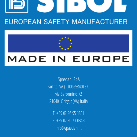
Spasciani SpA
Partita IVA (IT00695840157)
via Saronnino 72
21040 Origgio(VA) Italia
T. +39 02 96 95 1801
F. +39 02 96 73 0843
info@spasciani.it