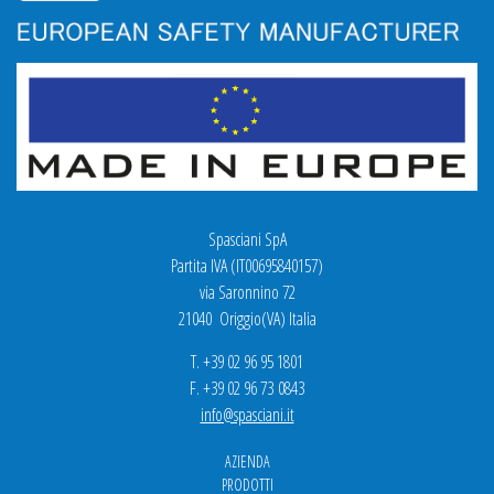
Spasciani SpA
Partita IVA (IT00695840157)
via Saronnino 72
21040 Origgio(VA) Italia
T. +39 02 96 95 1801
F. +39 02 96 73 0843
info@spasciani.it
AZIENDA
PRODOTTI