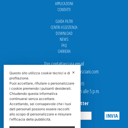
APPLICAZIONI
CONTATTI
GUIDA FILTRI
CENTRI ASSISTENZA
DOWNLOAD
NEWS
FAQ
CARRIERA
Per contattarci via email
Ufficio Vendite: italy.sales@spasciani.com
✕
Questo sito utilizza cookie tecnici e di
profilazione.
I nostri uffici sono aperti
Puoi accettare, rifiutare o personalizzare
i cookie premendo i pulsanti desiderati.
dal Lunedi al Venerdi dalle 9 a.m alle 5 p.m.
Chiudendo questa informativa
continuerai senza accettare.
Iscriviti alla Newsletter
Accettando, sei consapevole che i tuoi
dati personali possono essere raccolti
allo scopo di personalizzare e misurare
l'efficacia della pubblicità.
Privacy