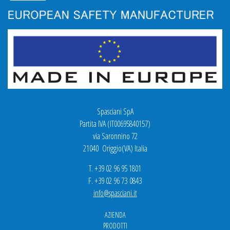
Spasciani SpA
Partita IVA (IT00695840157)
via Saronnino 72
21040 Origgio(VA) Italia
T. +39 02 96 95 1801
F. +39 02 96 73 0843
info@spasciani.it
AZIENDA
PRODOTTI