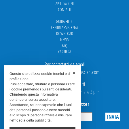
APPLICAZIONI
CONTATTI
GUIDA FILTRI
CENTRI ASSISTENZA
DOWNLOAD
NEWS
FAQ
CARRIERA
Per contattarci via email
Ufficio Vendite: italy.sales@spasciani.com
✕
Questo sito utilizza cookie tecnici e di
profilazione.
I nostri uffici sono aperti
Puoi accettare, rifiutare o personalizzare
i cookie premendo i pulsanti desiderati.
dal Lunedi al Venerdi dalle 9 a.m alle 5 p.m.
Chiudendo questa informativa
continuerai senza accettare.
Iscriviti alla Newsletter
Accettando, sei consapevole che i tuoi
dati personali possono essere raccolti
allo scopo di personalizzare e misurare
l'efficacia della pubblicità.
Privacy