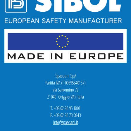
Spasciani SpA
Partita IVA (IT00695840157)
via Saronnino 72
21040 Origgio(VA) Italia
T. +39 02 96 95 1801
F. +39 02 96 73 0843
info@spasciani.it