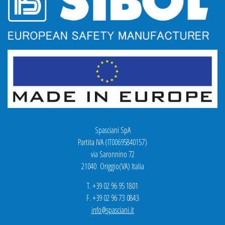
Spasciani SpA
Partita IVA (IT00695840157)
via Saronnino 72
21040 Origgio(VA) Italia
T. +39 02 96 95 1801
F. +39 02 96 73 0843
info@spasciani.it