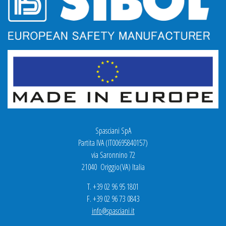
Spasciani SpA
Partita IVA (IT00695840157)
via Saronnino 72
21040 Origgio(VA) Italia
T. +39 02 96 95 1801
F. +39 02 96 73 0843
info@spasciani.it