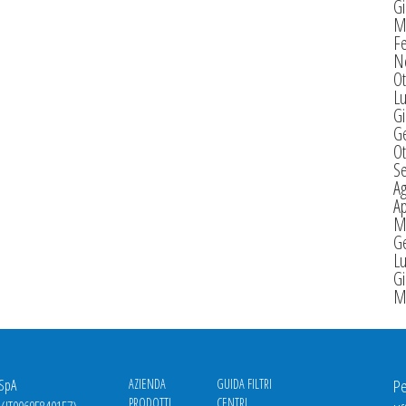
G
M
F
N
Ot
Lu
G
G
Ot
S
A
Ap
M
G
Lu
G
M
 SpA
AZIENDA
GUIDA FILTRI
Pe
PRODOTTI
CENTRI