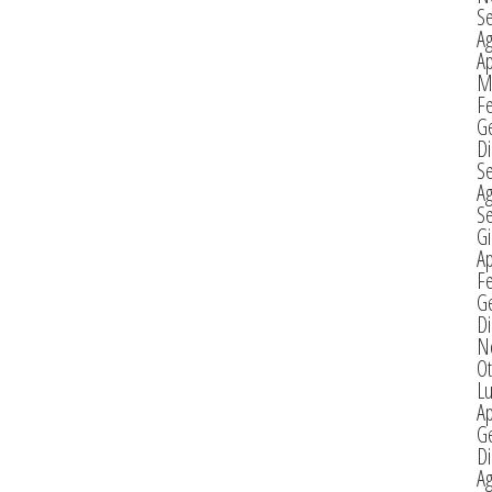
S
A
Ap
M
F
G
D
S
A
S
G
Ap
F
G
D
N
Ot
Lu
Ap
G
D
A