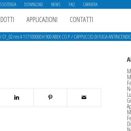
ASSISTENZA
DOWNLOAD
NEWS
FAQ
CARRIERA
DOTTI
APPLICAZIONI
CONTATTI
/
CF_02 rev.4 117100000 H 900 ABEK CO P
/
CAPPUCCIO DI FUGA ANTINCENDIO
A
M
M
F
N
Lu
G
Ap
M
F
D
N