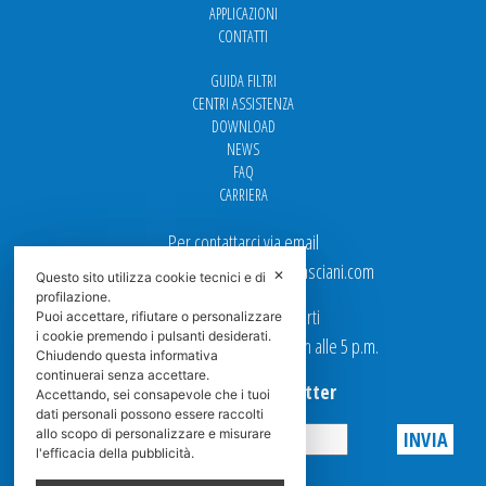
APPLICAZIONI
CONTATTI
GUIDA FILTRI
CENTRI ASSISTENZA
DOWNLOAD
NEWS
FAQ
CARRIERA
Per contattarci via email
Ufficio Vendite: italy.sales@spasciani.com
✕
Questo sito utilizza cookie tecnici e di
profilazione.
I nostri uffici sono aperti
Puoi accettare, rifiutare o personalizzare
i cookie premendo i pulsanti desiderati.
dal Lunedi al Venerdi dalle 9 a.m alle 5 p.m.
Chiudendo questa informativa
continuerai senza accettare.
Iscriviti alla Newsletter
Accettando, sei consapevole che i tuoi
dati personali possono essere raccolti
allo scopo di personalizzare e misurare
l'efficacia della pubblicità.
Privacy