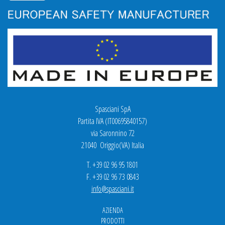
Spasciani SpA
Partita IVA (IT00695840157)
via Saronnino 72
21040 Origgio(VA) Italia
T. +39 02 96 95 1801
F. +39 02 96 73 0843
info@spasciani.it
AZIENDA
PRODOTTI