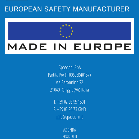
Spasciani SpA
Partita IVA (IT00695840157)
via Saronnino 72
21040 Origgio(VA) Italia
T. +39 02 96 95 1801
F. +39 02 96 73 0843
info@spasciani.it
AZIENDA
PRODOTTI