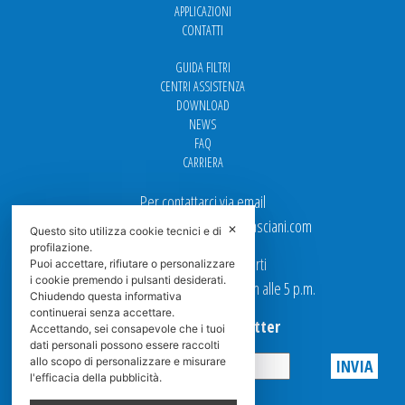
APPLICAZIONI
CONTATTI
GUIDA FILTRI
CENTRI ASSISTENZA
DOWNLOAD
NEWS
FAQ
CARRIERA
Per contattarci via email
Ufficio Vendite: italy.sales@spasciani.com
✕
Questo sito utilizza cookie tecnici e di
profilazione.
I nostri uffici sono aperti
Puoi accettare, rifiutare o personalizzare
i cookie premendo i pulsanti desiderati.
dal Lunedi al Venerdi dalle 9 a.m alle 5 p.m.
Chiudendo questa informativa
continuerai senza accettare.
Iscriviti alla Newsletter
Accettando, sei consapevole che i tuoi
dati personali possono essere raccolti
allo scopo di personalizzare e misurare
l'efficacia della pubblicità.
Privacy