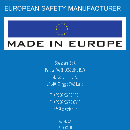
Spasciani SpA
Partita IVA (IT00695840157)
via Saronnino 72
21040 Origgio(VA) Italia
T. +39 02 96 95 1801
F. +39 02 96 73 0843
info@spasciani.it
AZIENDA
PRODOTTI