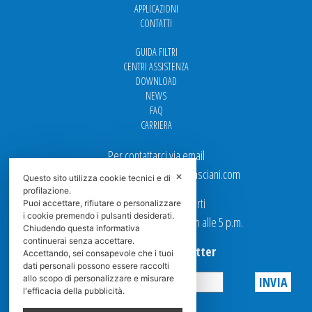
APPLICAZIONI
CONTATTI
GUIDA FILTRI
CENTRI ASSISTENZA
DOWNLOAD
NEWS
FAQ
CARRIERA
Per contattarci via email
Ufficio Vendite: italy.sales@spasciani.com
✕
Questo sito utilizza cookie tecnici e di
profilazione.
I nostri uffici sono aperti
Puoi accettare, rifiutare o personalizzare
i cookie premendo i pulsanti desiderati.
dal Lunedi al Venerdi dalle 9 a.m alle 5 p.m.
Chiudendo questa informativa
continuerai senza accettare.
Iscriviti alla Newsletter
Accettando, sei consapevole che i tuoi
dati personali possono essere raccolti
allo scopo di personalizzare e misurare
l'efficacia della pubblicità.
Privacy