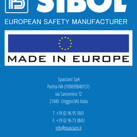
Spasciani SpA
Partita IVA (IT00695840157)
via Saronnino 72
21040 Origgio(VA) Italia
T. +39 02 96 95 1801
F. +39 02 96 73 0843
info@spasciani.it