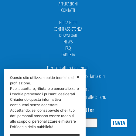
APPLICAZIONI
CONTATTI
GUIDA FILTRI
CENTRI ASSISTENZA
DOWNLOAD
NEWS
FAQ
CARRIERA
Per contattarci via email
Ufficio Vendite: italy.sales@spasciani.com
✕
Questo sito utilizza cookie tecnici e di
profilazione.
I nostri uffici sono aperti
Puoi accettare, rifiutare o personalizzare
i cookie premendo i pulsanti desiderati.
dal Lunedi al Venerdi dalle 9 a.m alle 5 p.m.
Chiudendo questa informativa
continuerai senza accettare.
Iscriviti alla Newsletter
Accettando, sei consapevole che i tuoi
dati personali possono essere raccolti
allo scopo di personalizzare e misurare
l'efficacia della pubblicità.
Privacy