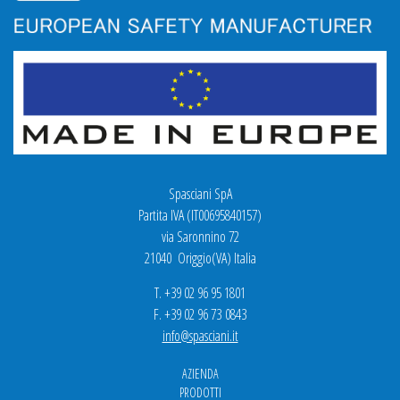
Spasciani SpA
Partita IVA (IT00695840157)
via Saronnino 72
21040 Origgio(VA) Italia
T. +39 02 96 95 1801
F. +39 02 96 73 0843
info@spasciani.it
AZIENDA
PRODOTTI