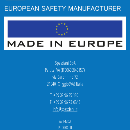
Spasciani SpA
Partita IVA (IT00695840157)
via Saronnino 72
21040 Origgio(VA) Italia
T. +39 02 96 95 1801
F. +39 02 96 73 0843
info@spasciani.it
AZIENDA
PRODOTTI