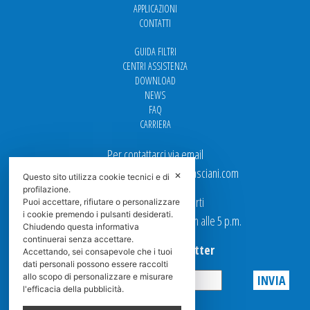
APPLICAZIONI
CONTATTI
GUIDA FILTRI
CENTRI ASSISTENZA
DOWNLOAD
NEWS
FAQ
CARRIERA
Per contattarci via email
Ufficio Vendite: italy.sales@spasciani.com
✕
Questo sito utilizza cookie tecnici e di
profilazione.
I nostri uffici sono aperti
Puoi accettare, rifiutare o personalizzare
i cookie premendo i pulsanti desiderati.
dal Lunedi al Venerdi dalle 9 a.m alle 5 p.m.
Chiudendo questa informativa
continuerai senza accettare.
Iscriviti alla Newsletter
Accettando, sei consapevole che i tuoi
dati personali possono essere raccolti
allo scopo di personalizzare e misurare
l'efficacia della pubblicità.
Privacy