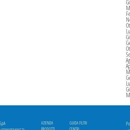
G
M
F
N
Ot
Lu
G
G
Ot
S
A
Ap
M
G
Lu
G
M
 SpA
AZIENDA
GUIDA FILTRI
Pe
PRODOTTI
CENTRI