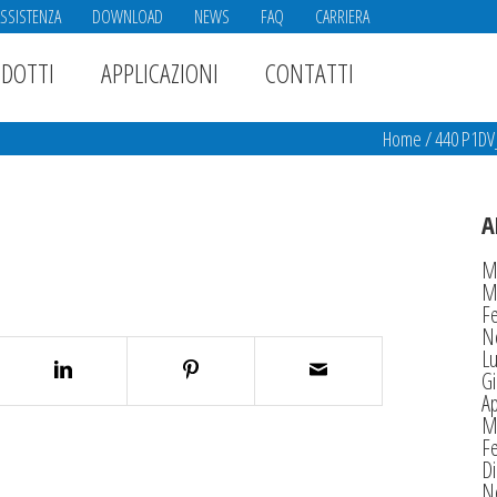
ASSISTENZA
DOWNLOAD
NEWS
FAQ
CARRIERA
DOTTI
APPLICAZIONI
CONTATTI
Home
/
440 P1DV
A
M
M
F
N
Lu
G
Ap
M
F
D
N