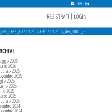
|
REGISTRATI
LOGIN
_dec_SIBOL_EU
/
440 P1DV FFP1
/
440 P1DV_dec_SIBOL_EU
RCHIVI
aggio 2026
arzo 2026
ebbraio 2026
ovembre 2025
glio 2025
iugno 2025
rile 2025
arzo 2025
ebbraio 2025
icembre 2024
ovembre 2024