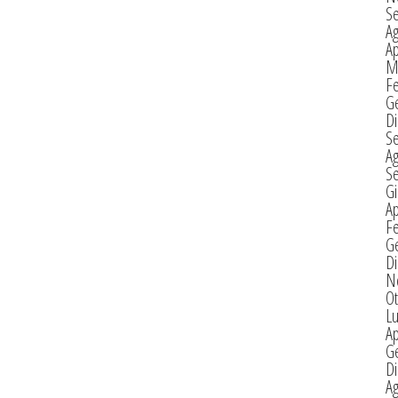
S
A
Ap
M
F
G
D
S
A
S
G
Ap
F
G
D
N
Ot
Lu
Ap
G
D
A