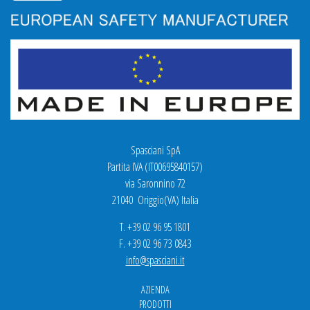
Spasciani SpA
Partita IVA (IT00695840157)
via Saronnino 72
21040 Origgio(VA) Italia
T. +39 02 96 95 1801
F. +39 02 96 73 0843
info@spasciani.it
AZIENDA
PRODOTTI