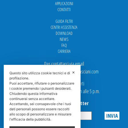
APPLICAZIONI
CONTATTI
GUIDA FILTRI
CENTRI ASSISTENZA
DOWNLOAD
NEWS
FAQ
CARRIERA
Per contattarci via email
Ufficio Vendite: italy.sales@spasciani.com
✕
Questo sito utilizza cookie tecnici e di
profilazione.
I nostri uffici sono aperti
Puoi accettare, rifiutare o personalizzare
i cookie premendo i pulsanti desiderati.
dal Lunedi al Venerdi dalle 9 a.m alle 5 p.m.
Chiudendo questa informativa
continuerai senza accettare.
Iscriviti alla Newsletter
Accettando, sei consapevole che i tuoi
dati personali possono essere raccolti
allo scopo di personalizzare e misurare
l'efficacia della pubblicità.
Privacy