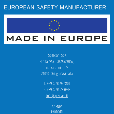
Spasciani SpA
Partita IVA (IT00695840157)
via Saronnino 72
21040 Origgio(VA) Italia
T. +39 02 96 95 1801
F. +39 02 96 73 0843
info@spasciani.it
AZIENDA
PRODOTTI