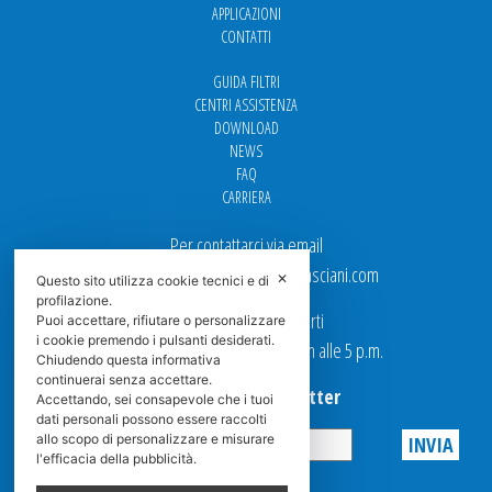
APPLICAZIONI
CONTATTI
GUIDA FILTRI
CENTRI ASSISTENZA
DOWNLOAD
NEWS
FAQ
CARRIERA
Per contattarci via email
Ufficio Vendite: italy.sales@spasciani.com
✕
Questo sito utilizza cookie tecnici e di
profilazione.
I nostri uffici sono aperti
Puoi accettare, rifiutare o personalizzare
i cookie premendo i pulsanti desiderati.
dal Lunedi al Venerdi dalle 9 a.m alle 5 p.m.
Chiudendo questa informativa
continuerai senza accettare.
Iscriviti alla Newsletter
Accettando, sei consapevole che i tuoi
dati personali possono essere raccolti
allo scopo di personalizzare e misurare
l'efficacia della pubblicità.
Privacy