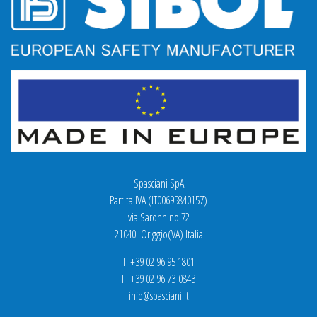
Spasciani SpA
Partita IVA (IT00695840157)
via Saronnino 72
21040 Origgio(VA) Italia
T. +39 02 96 95 1801
F. +39 02 96 73 0843
info@spasciani.it