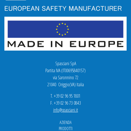
Spasciani SpA
Partita IVA (IT00695840157)
via Saronnino 72
21040 Origgio(VA) Italia
T. +39 02 96 95 1801
F. +39 02 96 73 0843
info@spasciani.it
AZIENDA
PRODOTTI