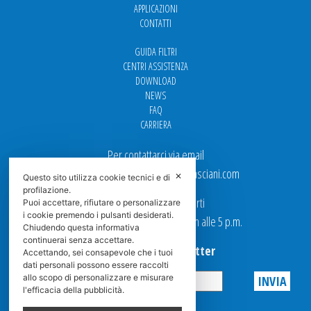
APPLICAZIONI
CONTATTI
GUIDA FILTRI
CENTRI ASSISTENZA
DOWNLOAD
NEWS
FAQ
CARRIERA
Per contattarci via email
Ufficio Vendite: italy.sales@spasciani.com
✕
Questo sito utilizza cookie tecnici e di
profilazione.
I nostri uffici sono aperti
Puoi accettare, rifiutare o personalizzare
i cookie premendo i pulsanti desiderati.
dal Lunedi al Venerdi dalle 9 a.m alle 5 p.m.
Chiudendo questa informativa
continuerai senza accettare.
Iscriviti alla Newsletter
Accettando, sei consapevole che i tuoi
dati personali possono essere raccolti
allo scopo di personalizzare e misurare
l'efficacia della pubblicità.
Privacy