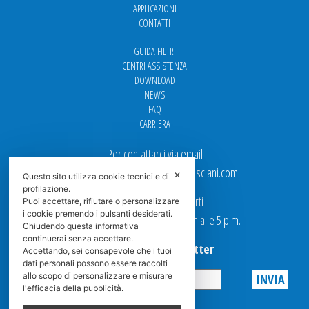
APPLICAZIONI
CONTATTI
GUIDA FILTRI
CENTRI ASSISTENZA
DOWNLOAD
NEWS
FAQ
CARRIERA
Per contattarci via email
Ufficio Vendite: italy.sales@spasciani.com
✕
Questo sito utilizza cookie tecnici e di
profilazione.
I nostri uffici sono aperti
Puoi accettare, rifiutare o personalizzare
i cookie premendo i pulsanti desiderati.
dal Lunedi al Venerdi dalle 9 a.m alle 5 p.m.
Chiudendo questa informativa
continuerai senza accettare.
Iscriviti alla Newsletter
Accettando, sei consapevole che i tuoi
dati personali possono essere raccolti
allo scopo di personalizzare e misurare
l'efficacia della pubblicità.
Privacy