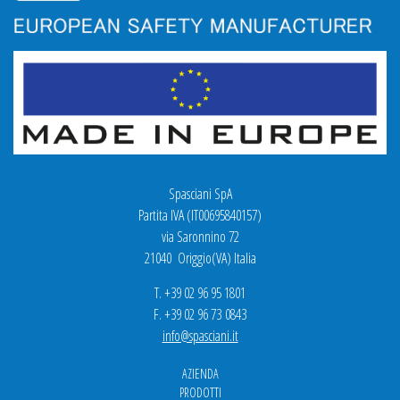
Spasciani SpA
Partita IVA (IT00695840157)
via Saronnino 72
21040 Origgio(VA) Italia
T. +39 02 96 95 1801
F. +39 02 96 73 0843
info@spasciani.it
AZIENDA
PRODOTTI