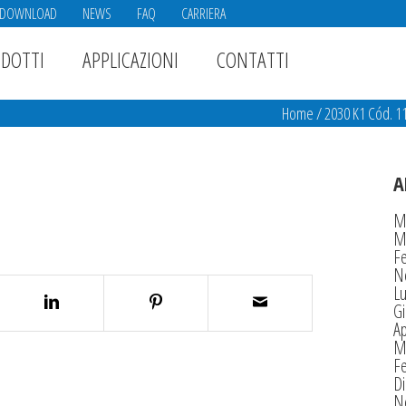
DOWNLOAD
NEWS
FAQ
CARRIERA
DOTTI
APPLICAZIONI
CONTATTI
Home
/
2030 K1 Cód. 
A
M
M
F
N
Lu
G
Ap
M
F
D
N