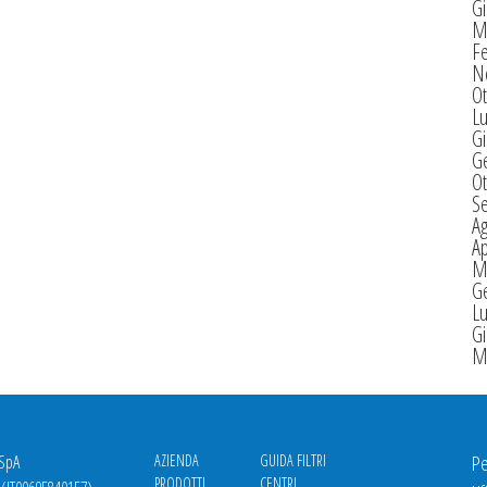
G
M
F
N
Ot
Lu
G
G
Ot
S
A
Ap
M
G
Lu
G
M
 SpA
AZIENDA
GUIDA FILTRI
Pe
PRODOTTI
CENTRI