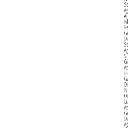
S
A
Ap
M
F
G
D
S
A
S
G
Ap
F
G
D
N
Ot
Lu
Ap
G
D
A