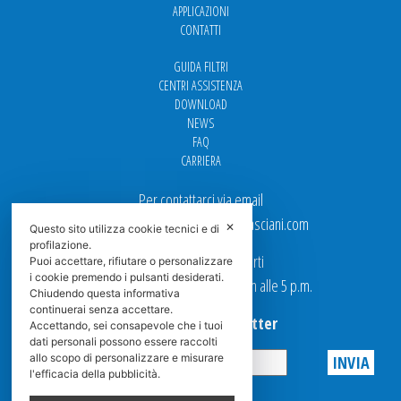
APPLICAZIONI
CONTATTI
GUIDA FILTRI
CENTRI ASSISTENZA
DOWNLOAD
NEWS
FAQ
CARRIERA
Per contattarci via email
Ufficio Vendite: italy.sales@spasciani.com
✕
Questo sito utilizza cookie tecnici e di
profilazione.
I nostri uffici sono aperti
Puoi accettare, rifiutare o personalizzare
i cookie premendo i pulsanti desiderati.
dal Lunedi al Venerdi dalle 9 a.m alle 5 p.m.
Chiudendo questa informativa
continuerai senza accettare.
Iscriviti alla Newsletter
Accettando, sei consapevole che i tuoi
dati personali possono essere raccolti
allo scopo di personalizzare e misurare
l'efficacia della pubblicità.
Privacy