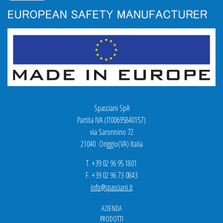
Spasciani SpA
Partita IVA (IT00695840157)
via Saronnino 72
21040 Origgio(VA) Italia
T. +39 02 96 95 1801
F. +39 02 96 73 0843
info@spasciani.it
AZIENDA
PRODOTTI