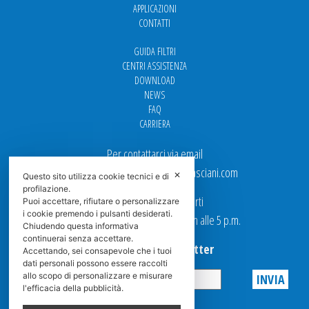
APPLICAZIONI
CONTATTI
GUIDA FILTRI
CENTRI ASSISTENZA
DOWNLOAD
NEWS
FAQ
CARRIERA
Per contattarci via email
Ufficio Vendite: italy.sales@spasciani.com
✕
Questo sito utilizza cookie tecnici e di
profilazione.
I nostri uffici sono aperti
Puoi accettare, rifiutare o personalizzare
i cookie premendo i pulsanti desiderati.
dal Lunedi al Venerdi dalle 9 a.m alle 5 p.m.
Chiudendo questa informativa
continuerai senza accettare.
Iscriviti alla Newsletter
Accettando, sei consapevole che i tuoi
dati personali possono essere raccolti
allo scopo di personalizzare e misurare
l'efficacia della pubblicità.
Privacy