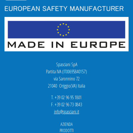
Spasciani SpA
Partita IVA (IT00695840157)
via Saronnino 72
21040 Origgio(VA) Italia
T. +39 02 96 95 1801
F. +39 02 96 73 0843
info@spasciani.it
AZIENDA
PRODOTTI