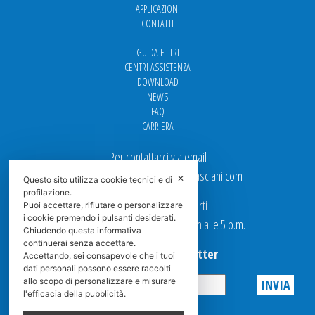
APPLICAZIONI
CONTATTI
GUIDA FILTRI
CENTRI ASSISTENZA
DOWNLOAD
NEWS
FAQ
CARRIERA
Per contattarci via email
Ufficio Vendite: italy.sales@spasciani.com
✕
Questo sito utilizza cookie tecnici e di
profilazione.
I nostri uffici sono aperti
Puoi accettare, rifiutare o personalizzare
i cookie premendo i pulsanti desiderati.
dal Lunedi al Venerdi dalle 9 a.m alle 5 p.m.
Chiudendo questa informativa
continuerai senza accettare.
Iscriviti alla Newsletter
Accettando, sei consapevole che i tuoi
dati personali possono essere raccolti
allo scopo di personalizzare e misurare
l'efficacia della pubblicità.
Privacy