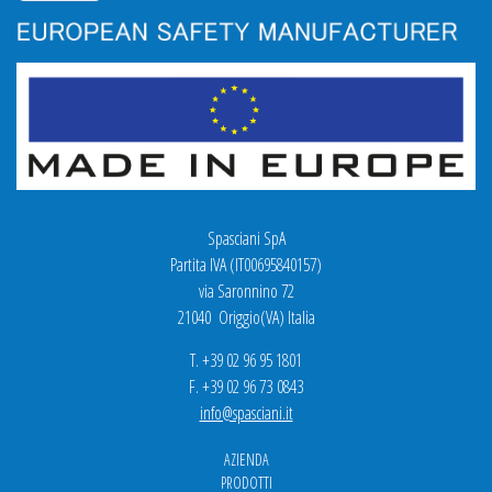
Spasciani SpA
Partita IVA (IT00695840157)
via Saronnino 72
21040 Origgio(VA) Italia
T. +39 02 96 95 1801
F. +39 02 96 73 0843
info@spasciani.it
AZIENDA
PRODOTTI