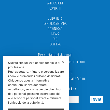
APPLICAZIONI
CONTATTI
GUIDA FILTRI
CENTRI ASSISTENZA
DOWNLOAD
NEWS
FAQ
CARRIERA
Per contattarci via email
Ufficio Vendite: italy.sales@spasciani.com
✕
Questo sito utilizza cookie tecnici e di
profilazione.
I nostri uffici sono aperti
Puoi accettare, rifiutare o personalizzare
i cookie premendo i pulsanti desiderati.
dal Lunedi al Venerdi dalle 9 a.m alle 5 p.m.
Chiudendo questa informativa
continuerai senza accettare.
Iscriviti alla Newsletter
Accettando, sei consapevole che i tuoi
dati personali possono essere raccolti
allo scopo di personalizzare e misurare
l'efficacia della pubblicità.
Privacy