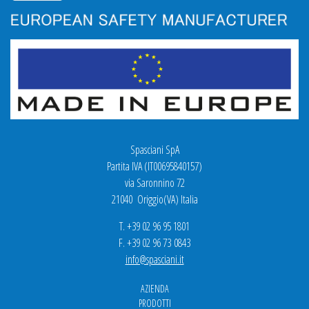
Spasciani SpA
Partita IVA (IT00695840157)
via Saronnino 72
21040 Origgio(VA) Italia
T. +39 02 96 95 1801
F. +39 02 96 73 0843
info@spasciani.it
AZIENDA
PRODOTTI