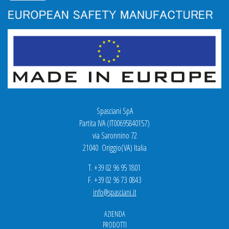
Spasciani SpA
Partita IVA (IT00695840157)
via Saronnino 72
21040 Origgio(VA) Italia
T. +39 02 96 95 1801
F. +39 02 96 73 0843
info@spasciani.it
AZIENDA
PRODOTTI