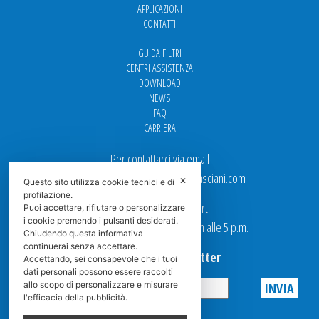
APPLICAZIONI
CONTATTI
GUIDA FILTRI
CENTRI ASSISTENZA
DOWNLOAD
NEWS
FAQ
CARRIERA
Per contattarci via email
Ufficio Vendite: italy.sales@spasciani.com
✕
Questo sito utilizza cookie tecnici e di
profilazione.
I nostri uffici sono aperti
Puoi accettare, rifiutare o personalizzare
i cookie premendo i pulsanti desiderati.
dal Lunedi al Venerdi dalle 9 a.m alle 5 p.m.
Chiudendo questa informativa
continuerai senza accettare.
Iscriviti alla Newsletter
Accettando, sei consapevole che i tuoi
dati personali possono essere raccolti
allo scopo di personalizzare e misurare
l'efficacia della pubblicità.
Privacy