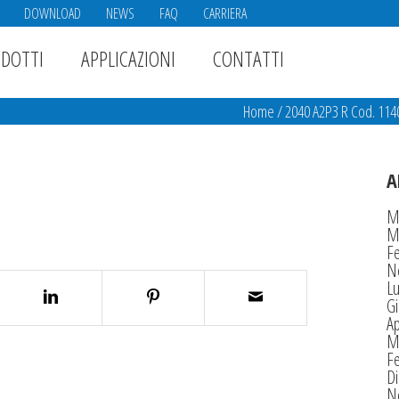
DOWNLOAD
NEWS
FAQ
CARRIERA
DOTTI
APPLICAZIONI
CONTATTI
Home
/
2040 A2P3 R Cod. 11
A
M
M
F
N
Lu
G
Ap
M
F
D
N