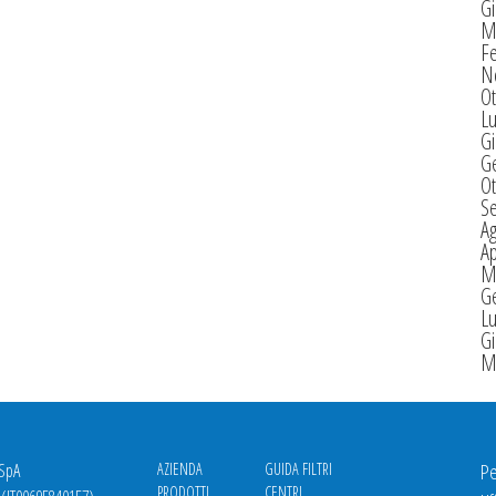
G
M
F
N
Ot
Lu
G
G
Ot
S
A
Ap
M
G
Lu
G
M
 SpA
AZIENDA
GUIDA FILTRI
Pe
PRODOTTI
CENTRI