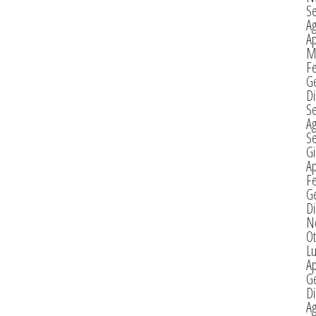
S
A
Ap
M
F
G
D
S
A
S
G
Ap
F
G
D
N
Ot
Lu
Ap
G
D
A