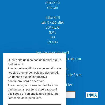
APPLICAZIONI
CONTATTI
GUIDA FILTRI
CENTRI ASSISTENZA
DOWNLOAD
NEWS
FAQ
CARRIERA
Per contattarci via email
Ufficio Vendite: italy.sales@spasciani.com
✕
Questo sito utilizza cookie tecnici e di
profilazione.
I nostri uffici sono aperti
Puoi accettare, rifiutare o personalizzare
i cookie premendo i pulsanti desiderati.
dal Lunedi al Venerdi dalle 9 a.m alle 5 p.m.
Chiudendo questa informativa
continuerai senza accettare.
Iscriviti alla Newsletter
Accettando, sei consapevole che i tuoi
dati personali possono essere raccolti
allo scopo di personalizzare e misurare
l'efficacia della pubblicità.
Privacy