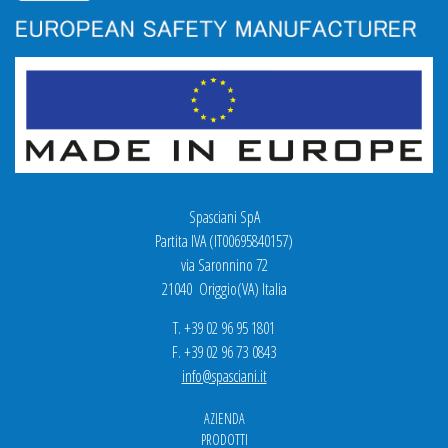
Spasciani SpA
Partita IVA (IT00695840157)
via Saronnino 72
21040 Origgio(VA) Italia
T. +39 02 96 95 1801
F. +39 02 96 73 0843
info@spasciani.it
AZIENDA
PRODOTTI