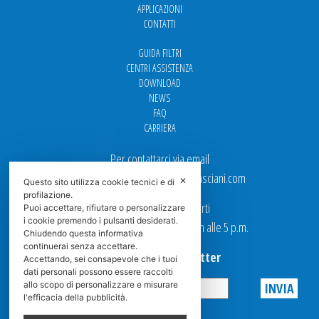
APPLICAZIONI
CONTATTI
GUIDA FILTRI
CENTRI ASSISTENZA
DOWNLOAD
NEWS
FAQ
CARRIERA
Per contattarci via email
Ufficio Vendite: italy.sales@spasciani.com
✕
Questo sito utilizza cookie tecnici e di
profilazione.
I nostri uffici sono aperti
Puoi accettare, rifiutare o personalizzare
i cookie premendo i pulsanti desiderati.
dal Lunedi al Venerdi dalle 9 a.m alle 5 p.m.
Chiudendo questa informativa
continuerai senza accettare.
Iscriviti alla Newsletter
Accettando, sei consapevole che i tuoi
dati personali possono essere raccolti
allo scopo di personalizzare e misurare
l'efficacia della pubblicità.
Privacy