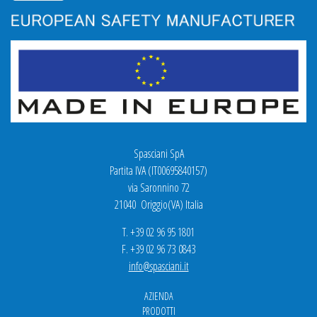
Spasciani SpA
Partita IVA (IT00695840157)
via Saronnino 72
21040 Origgio(VA) Italia
T. +39 02 96 95 1801
F. +39 02 96 73 0843
info@spasciani.it
AZIENDA
PRODOTTI