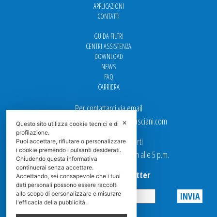
APPLICAZIONI
CONTATTI
GUIDA FILTRI
CENTRI ASSISTENZA
DOWNLOAD
NEWS
FAQ
CARRIERA
Per contattarci via email
Ufficio Vendite: italy.sales@spasciani.com
✕
Questo sito utilizza cookie tecnici e di
profilazione.
I nostri uffici sono aperti
Puoi accettare, rifiutare o personalizzare
i cookie premendo i pulsanti desiderati.
dal Lunedi al Venerdi dalle 9 a.m alle 5 p.m.
Chiudendo questa informativa
continuerai senza accettare.
Iscriviti alla Newsletter
Accettando, sei consapevole che i tuoi
dati personali possono essere raccolti
allo scopo di personalizzare e misurare
l'efficacia della pubblicità.
Privacy