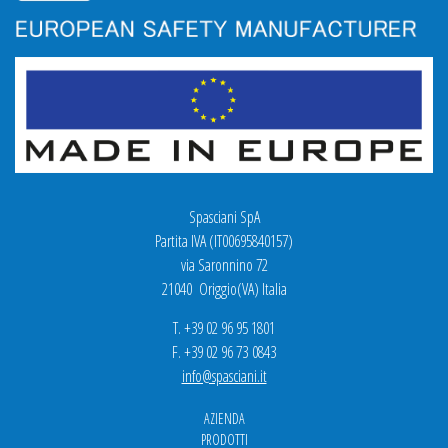
Spasciani SpA
Partita IVA (IT00695840157)
via Saronnino 72
21040 Origgio(VA) Italia
T. +39 02 96 95 1801
F. +39 02 96 73 0843
info@spasciani.it
AZIENDA
PRODOTTI