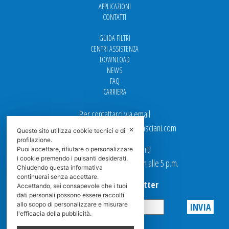
APPLICAZIONI
CONTATTI
GUIDA FILTRI
CENTRI ASSISTENZA
DOWNLOAD
NEWS
FAQ
CARRIERA
Per contattarci via email
Ufficio Vendite: italy.sales@spasciani.com
✕
Questo sito utilizza cookie tecnici e di
profilazione.
I nostri uffici sono aperti
Puoi accettare, rifiutare o personalizzare
i cookie premendo i pulsanti desiderati.
dal Lunedi al Venerdi dalle 9 a.m alle 5 p.m.
Chiudendo questa informativa
continuerai senza accettare.
Iscriviti alla Newsletter
Accettando, sei consapevole che i tuoi
dati personali possono essere raccolti
allo scopo di personalizzare e misurare
l'efficacia della pubblicità.
Privacy