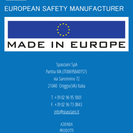
Spasciani SpA
Partita IVA (IT00695840157)
via Saronnino 72
21040 Origgio(VA) Italia
T. +39 02 96 95 1801
F. +39 02 96 73 0843
info@spasciani.it
AZIENDA
PRODOTTI