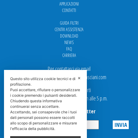
APPLICAZIONI
CONTATTI
GUIDA FILTRI
CENTRI ASSISTENZA
DOWNLOAD
NEWS
FAQ
CARRIERA
Per contattarci via email
Ufficio Vendite: italy.sales@spasciani.com
✕
Questo sito utilizza cookie tecnici e di
profilazione.
I nostri uffici sono aperti
Puoi accettare, rifiutare o personalizzare
i cookie premendo i pulsanti desiderati.
dal Lunedi al Venerdi dalle 9 a.m alle 5 p.m.
Chiudendo questa informativa
continuerai senza accettare.
Iscriviti alla Newsletter
Accettando, sei consapevole che i tuoi
dati personali possono essere raccolti
allo scopo di personalizzare e misurare
l'efficacia della pubblicità.
Privacy