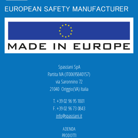
Spasciani SpA
Partita IVA (IT00695840157)
via Saronnino 72
21040 Origgio(VA) Italia
T. +39 02 96 95 1801
F. +39 02 96 73 0843
info@spasciani.it
AZIENDA
PRODOTTI