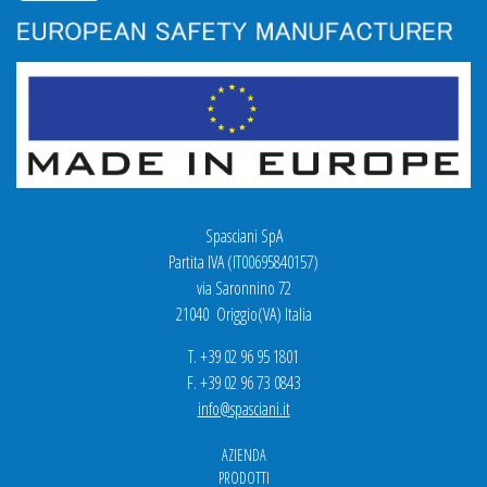
Spasciani SpA
Partita IVA (IT00695840157)
via Saronnino 72
21040 Origgio(VA) Italia
T. +39 02 96 95 1801
F. +39 02 96 73 0843
info@spasciani.it
AZIENDA
PRODOTTI