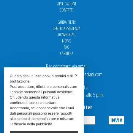
APPLICAZIONI
CONTATTI
GUIDA FILTRI
CENTRI ASSISTENZA
DOWNLOAD
NEWS
FAQ
CARRIERA
Per contattarci via email
Ufficio Vendite: italy.sales@spasciani.com
✕
Questo sito utilizza cookie tecnici e di
profilazione.
I nostri uffici sono aperti
Puoi accettare, rifiutare o personalizzare
i cookie premendo i pulsanti desiderati.
dal Lunedi al Venerdi dalle 9 a.m alle 5 p.m.
Chiudendo questa informativa
continuerai senza accettare.
Iscriviti alla Newsletter
Accettando, sei consapevole che i tuoi
dati personali possono essere raccolti
allo scopo di personalizzare e misurare
l'efficacia della pubblicità.
Privacy