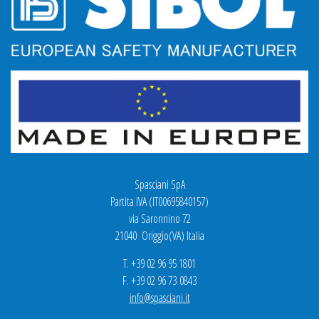
Spasciani SpA
Partita IVA (IT00695840157)
via Saronnino 72
21040 Origgio(VA) Italia
T. +39 02 96 95 1801
F. +39 02 96 73 0843
info@spasciani.it