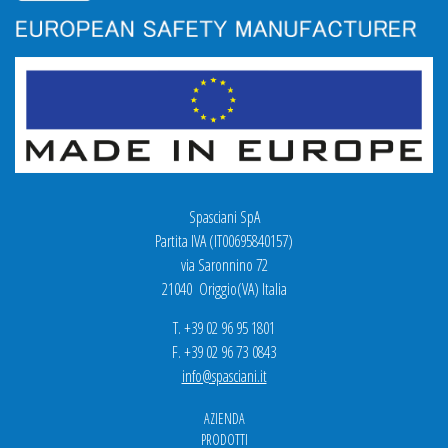
Spasciani SpA
Partita IVA (IT00695840157)
via Saronnino 72
21040 Origgio(VA) Italia
T. +39 02 96 95 1801
F. +39 02 96 73 0843
info@spasciani.it
AZIENDA
PRODOTTI