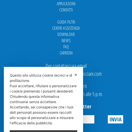
APPLICAZIONI
CONTATTI
GUIDA FILTRI
CENTRI ASSISTENZA
DOWNLOAD
NEWS
FAQ
CARRIERA
Per contattarci via email
Ufficio Vendite: italy.sales@spasciani.com
✕
Questo sito utilizza cookie tecnici e di
profilazione.
I nostri uffici sono aperti
Puoi accettare, rifiutare o personalizzare
i cookie premendo i pulsanti desiderati.
dal Lunedi al Venerdi dalle 9 a.m alle 5 p.m.
Chiudendo questa informativa
continuerai senza accettare.
Iscriviti alla Newsletter
Accettando, sei consapevole che i tuoi
dati personali possono essere raccolti
allo scopo di personalizzare e misurare
l'efficacia della pubblicità.
Privacy