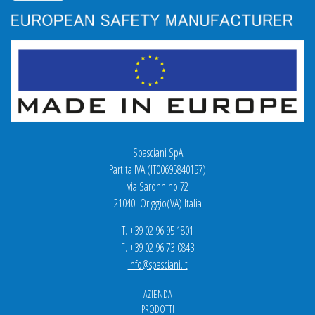
Spasciani SpA
Partita IVA (IT00695840157)
via Saronnino 72
21040 Origgio(VA) Italia
T. +39 02 96 95 1801
F. +39 02 96 73 0843
info@spasciani.it
AZIENDA
PRODOTTI