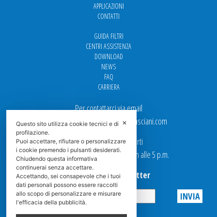
APPLICAZIONI
CONTATTI
GUIDA FILTRI
CENTRI ASSISTENZA
DOWNLOAD
NEWS
FAQ
CARRIERA
Per contattarci via email
Ufficio Vendite: italy.sales@spasciani.com
✕
Questo sito utilizza cookie tecnici e di
profilazione.
I nostri uffici sono aperti
Puoi accettare, rifiutare o personalizzare
i cookie premendo i pulsanti desiderati.
dal Lunedi al Venerdi dalle 9 a.m alle 5 p.m.
Chiudendo questa informativa
continuerai senza accettare.
Iscriviti alla Newsletter
Accettando, sei consapevole che i tuoi
dati personali possono essere raccolti
allo scopo di personalizzare e misurare
l'efficacia della pubblicità.
Privacy