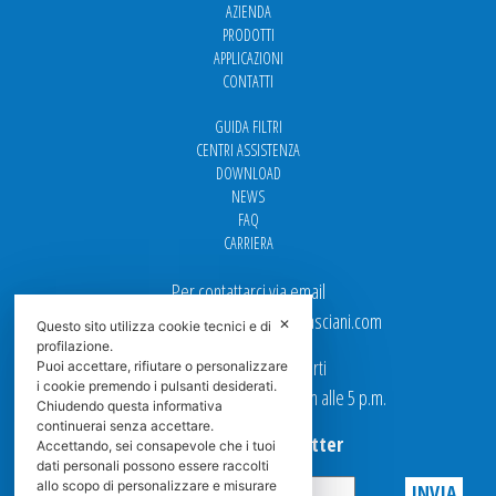
AZIENDA
PRODOTTI
APPLICAZIONI
CONTATTI
GUIDA FILTRI
CENTRI ASSISTENZA
DOWNLOAD
NEWS
FAQ
CARRIERA
Per contattarci via email
Ufficio Vendite: italy.sales@spasciani.com
✕
Questo sito utilizza cookie tecnici e di
profilazione.
I nostri uffici sono aperti
Puoi accettare, rifiutare o personalizzare
i cookie premendo i pulsanti desiderati.
dal Lunedi al Venerdi dalle 9 a.m alle 5 p.m.
Chiudendo questa informativa
continuerai senza accettare.
Iscriviti alla Newsletter
Accettando, sei consapevole che i tuoi
dati personali possono essere raccolti
allo scopo di personalizzare e misurare