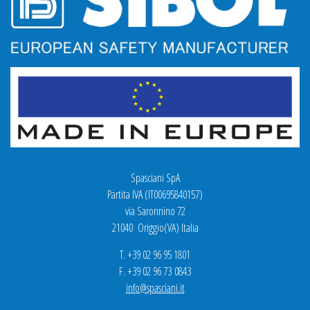
Spasciani SpA
Partita IVA (IT00695840157)
via Saronnino 72
21040 Origgio(VA) Italia
T. +39 02 96 95 1801
F. +39 02 96 73 0843
info@spasciani.it