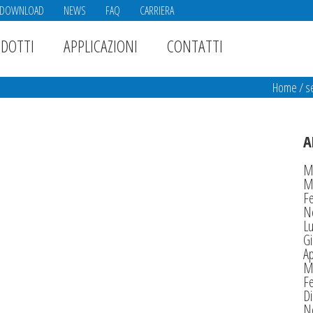
DOWNLOAD
NEWS
FAQ
CARRIERA
DOTTI
APPLICAZIONI
CONTATTI
Home
/
s
A
M
M
F
N
Lu
G
Ap
M
F
D
N