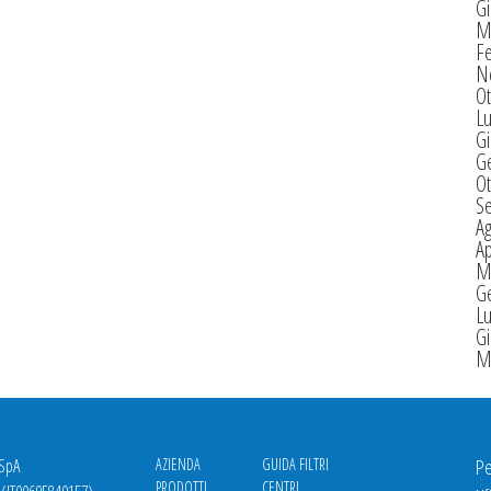
G
M
F
N
Ot
Lu
G
G
Ot
S
A
Ap
M
G
Lu
G
M
 SpA
AZIENDA
GUIDA FILTRI
Pe
PRODOTTI
CENTRI