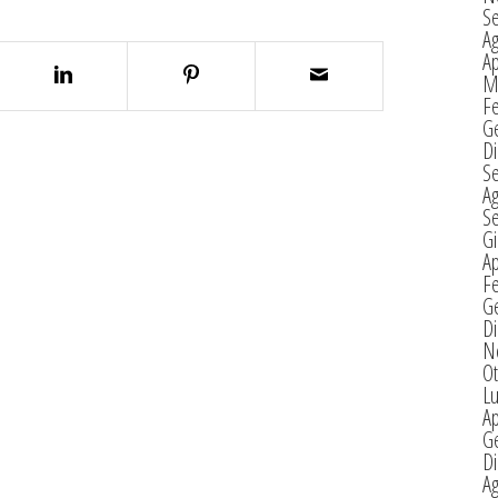
S
A
Ap
M
F
G
D
S
A
S
G
Ap
F
G
D
N
Ot
Lu
Ap
G
D
A