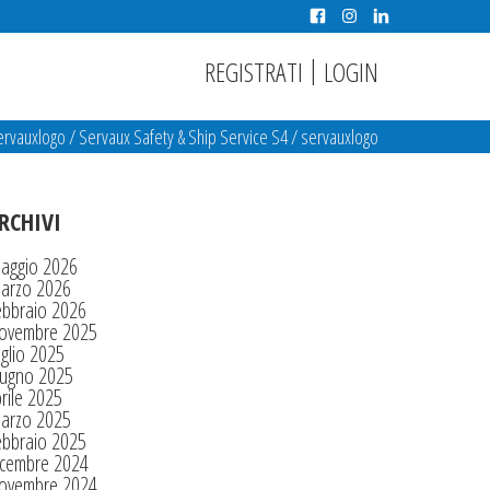
|
REGISTRATI
LOGIN
ervauxlogo
/
Servaux Safety & Ship Service S4
/
servauxlogo
RCHIVI
aggio 2026
arzo 2026
ebbraio 2026
ovembre 2025
glio 2025
iugno 2025
rile 2025
arzo 2025
ebbraio 2025
icembre 2024
ovembre 2024