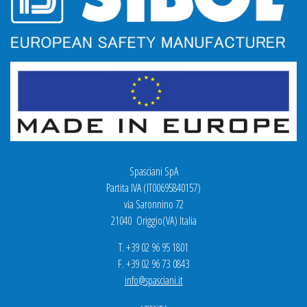
Spasciani SpA
Partita IVA (IT00695840157)
via Saronnino 72
21040 Origgio(VA) Italia
T. +39 02 96 95 1801
F. +39 02 96 73 0843
info@spasciani.it