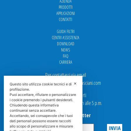
AZIENDA
PRODOTTI
APPLICAZIONI
CONTATTI
GUIDA FILTRI
CENTRI ASSISTENZA
DOWNLOAD
NEWS
FAQ
CARRIERA
Per contattarci via email
Ufficio Vendite: italy.sales@spasciani.com
✕
Questo sito utilizza cookie tecnici e di
profilazione.
I nostri uffici sono aperti
Puoi accettare, rifiutare o personalizzare
i cookie premendo i pulsanti desiderati.
dal Lunedi al Venerdi dalle 9 a.m alle 5 p.m.
Chiudendo questa informativa
continuerai senza accettare.
Iscriviti alla Newsletter
Accettando, sei consapevole che i tuoi
dati personali possono essere raccolti
allo scopo di personalizzare e misurare