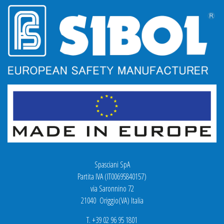
Spasciani SpA
Partita IVA (IT00695840157)
via Saronnino 72
21040 Origgio(VA) Italia
T. +39 02 96 95 1801