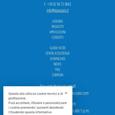
F. +39 02 96 73 0843
info@spasciani.it
AZIENDA
PRODOTTI
APPLICAZIONI
CONTATTI
GUIDA FILTRI
CENTRI ASSISTENZA
DOWNLOAD
NEWS
FAQ
CARRIERA
Per contattarci via email
Ufficio Vendite: italy.sales@spasciani.com
✕
Questo sito utilizza cookie tecnici e di
profilazione.
I nostri uffici sono aperti
Puoi accettare, rifiutare o personalizzare
i cookie premendo i pulsanti desiderati.
dal Lunedi al Venerdi dalle 9 a.m alle 5 p.m.
Chiudendo questa informativa