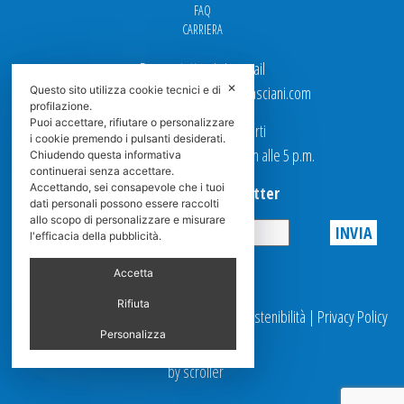
FAQ
CARRIERA
Per contattarci via email
✕
Ufficio Vendite: italy.sales@spasciani.com
Questo sito utilizza cookie tecnici e di
profilazione.
Puoi accettare, rifiutare o personalizzare
I nostri uffici sono aperti
i cookie premendo i pulsanti desiderati.
dal Lunedi al Venerdi dalle 9 a.m alle 5 p.m.
Chiudendo questa informativa
continuerai senza accettare.
Accettando, sei consapevole che i tuoi
Iscriviti alla Newsletter
dati personali possono essere raccolti
allo scopo di personalizzare e misurare
l'efficacia della pubblicità.
Privacy
Accetta
Rifiuta
© 2025 Spasciani |
Codice Etico
|
Report Sostenibilità
|
Privacy Policy
|
Videosorveglianza
Personalizza
by scroller