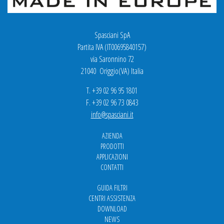
Spasciani SpA
Partita IVA (IT00695840157)
via Saronnino 72
21040 Origgio(VA) Italia
T. +39 02 96 95 1801
F. +39 02 96 73 0843
info@spasciani.it
AZIENDA
PRODOTTI
APPLICAZIONI
CONTATTI
GUIDA FILTRI
CENTRI ASSISTENZA
DOWNLOAD
NEWS