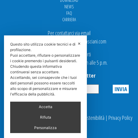
DOWNLOAD
NEWS
FAQ
CARRIERA
Per contattarci via email
Ufficio Vendite: italy.sales@spasciani.com
✕
Questo sito utilizza cookie tecnici e di
profilazione.
I nostri uffici sono aperti
Puoi accettare, rifiutare o personalizzare
i cookie premendo i pulsanti desiderati.
dal Lunedi al Venerdi dalle 9 a.m alle 5 p.m.
Chiudendo questa informativa
continuerai senza accettare.
Iscriviti alla Newsletter
Accettando, sei consapevole che i tuoi
dati personali possono essere raccolti
allo scopo di personalizzare e misurare
l'efficacia della pubblicità.
Privacy
Accetta
© 2025 Spasciani |
Codice Etico
|
Report Sostenibilità
|
Privacy Policy
Rifiuta
|
Videosorveglianza
Personalizza
by scroller