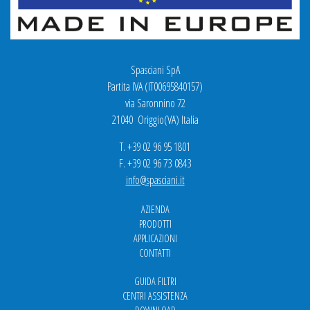
Spasciani SpA
Partita IVA (IT00695840157)
via Saronnino 72
21040 Origgio(VA) Italia
T. +39 02 96 95 1801
F. +39 02 96 73 0843
info@spasciani.it
AZIENDA
PRODOTTI
APPLICAZIONI
CONTATTI
GUIDA FILTRI
CENTRI ASSISTENZA