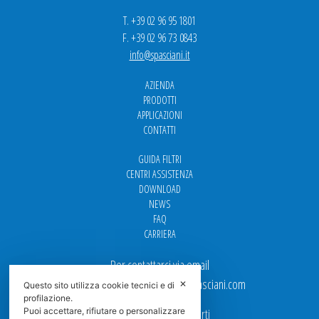
T. +39 02 96 95 1801
F. +39 02 96 73 0843
info@spasciani.it
AZIENDA
PRODOTTI
APPLICAZIONI
CONTATTI
GUIDA FILTRI
CENTRI ASSISTENZA
DOWNLOAD
NEWS
FAQ
CARRIERA
Per contattarci via email
Ufficio Vendite: italy.sales@spasciani.com
✕
Questo sito utilizza cookie tecnici e di
profilazione.
Puoi accettare, rifiutare o personalizzare
I nostri uffici sono aperti