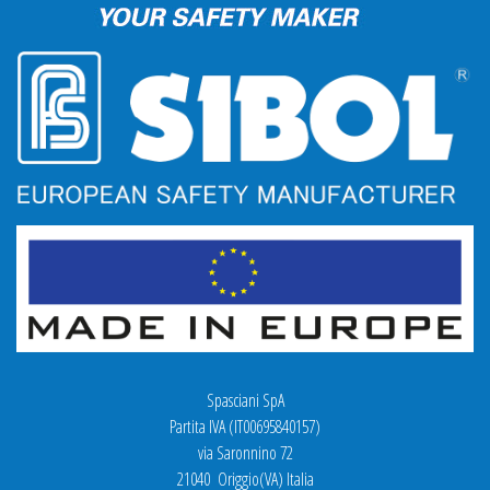
Spasciani SpA
Partita IVA (IT00695840157)
via Saronnino 72
21040 Origgio(VA) Italia