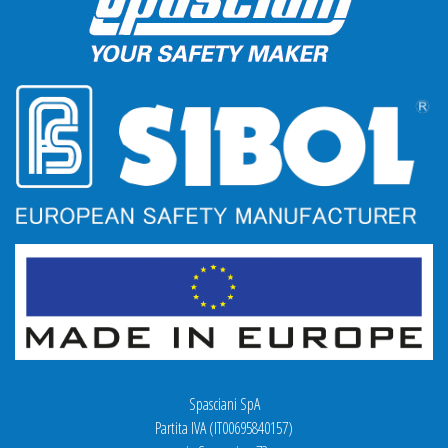
Spasciani SpA
Partita IVA (IT00695840157)