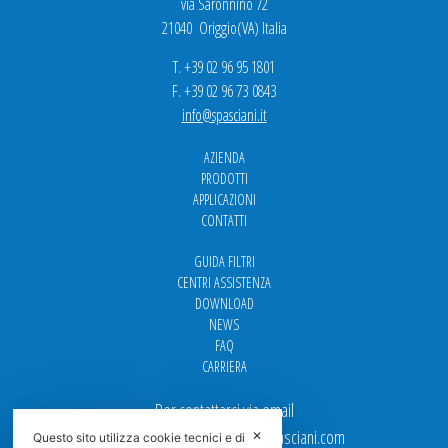
via Saronnino 72
21040 Origgio(VA) Italia
T. +39 02 96 95 1801
F. +39 02 96 73 0843
info@spasciani.it
AZIENDA
PRODOTTI
APPLICAZIONI
CONTATTI
GUIDA FILTRI
CENTRI ASSISTENZA
DOWNLOAD
NEWS
FAQ
CARRIERA
Per contattarci via email
Ufficio Vendite: italy.sales@spasciani.com
✕
Questo sito utilizza cookie tecnici e di