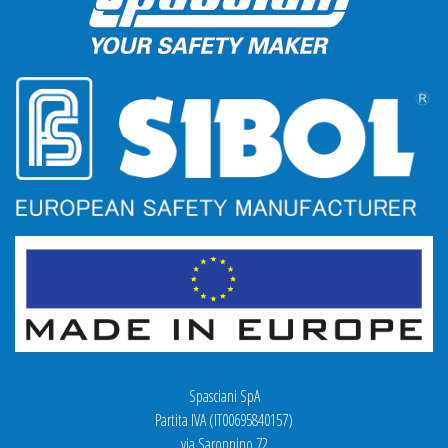
Spasciani SpA
Partita IVA (IT00695840157)
via Saronnino 72