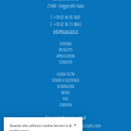
21040 Origgio(VA) Italia
T. +39 02 96 95 1801
F. +39 02 96 73 0843
info@spasciani.it
AZIENDA
PRODOTTI
APPLICAZIONI
CONTATTI
GUIDA FILTRI
CENTRI ASSISTENZA
DOWNLOAD
NEWS
FAQ
CARRIERA
Per contattarci via email
Ufficio Vendite: italy.sales@spasciani.com
✕
Questo sito utilizza cookie tecnici e di
profilazione.