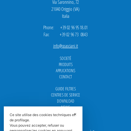
Via Saronnino, 72
21040 Origgio (VA)
Italia
Phone: +39 02 96 95 18.01
Fax: +39 02 96 73 0843
info@spasciani.it
SOCIETÉ
PRODUITS
APPLICATIONS
CONTACT
GUIDE FILTRES
CENTRES DE SERVICE
DOWNLOAD
NEWS
FAQ
✕
Ce site utilise des cookies techniques et
CARRIÈRE
de profilage.
Vous pouvez accepter, refuser ou
personnaliser les cookies en appuyant