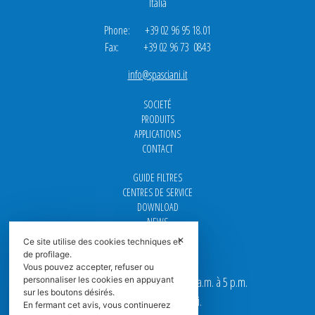
Italia
Phone: +39 02 96 95 18.01
Fax: +39 02 96 73 0843
info@spasciani.it
SOCIETÉ
PRODUITS
APPLICATIONS
CONTACT
GUIDE FILTRES
CENTRES DE SERVICE
DOWNLOAD
NEWS
FAQ
✕
Ce site utilise des cookies techniques et
CARRIÈRE
de profilage.
Vous pouvez accepter, refuser ou
Nos bureaux sont ouverts de 9 a.m. à 5 p.m.
personnaliser les cookies en appuyant
sur les boutons désirés.
du Lundi au Vendredi.
En fermant cet avis, vous continuerez