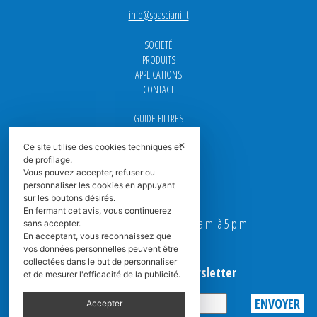
info@spasciani.it
SOCIETÉ
PRODUITS
APPLICATIONS
CONTACT
GUIDE FILTRES
CENTRES DE SERVICE
✕
Ce site utilise des cookies techniques et
DOWNLOAD
de profilage.
NEWS
Vous pouvez accepter, refuser ou
FAQ
personnaliser les cookies en appuyant
CARRIÈRE
sur les boutons désirés.
En fermant cet avis, vous continuerez
Nos bureaux sont ouverts de 9 a.m. à 5 p.m.
sans accepter.
En acceptant, vous reconnaissez que
du Lundi au Vendredi.
vos données personnelles peuvent être
collectées dans le but de personnaliser
Abonnez-vous à la Newsletter
et de mesurer l'efficacité de la publicité.
Accepter