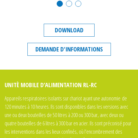
DOWNLOAD
DEMANDE D'INFORMATIONS
UNITÈ MOBILE D’ALIMENTATION RL-RC
Appareils respiratoires isolants sur chariot
ayant une autonomie
de
120 minutes à 10 heures. Ils sont disponibles dans les versions avec
une ou deux bouteilles de 50 litres à 200 ou 300 bar, avec deux ou
quatre bouteilles de 6 litres à 300 bar en acier. Ils sont préconisé pour
les interventions dans les lieux confinés, où l’encombrement des